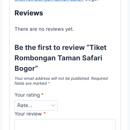
Reviews
There are no reviews yet.
Be the first to review “Tiket
Rombongan Taman Safari
Bogor”
Your email address will not be published.
Required
fields are marked
*
Your rating
*
Your review
*