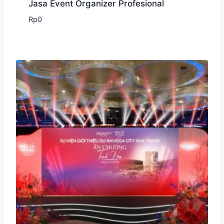
Jasa Event Organizer Profesional
Rp
0