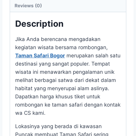
Reviews (0)
Description
Jika Anda berencana mengadakan
kegiatan wisata bersama rombongan,
Taman Safari Bogor
merupakan salah satu
destinasi yang sangat populer. Tempat
wisata ini menawarkan pengalaman unik
melihat berbagai satwa dari dekat dalam
habitat yang menyerupai alam aslinya.
Dapatkan harga khusus tiket untuk
rombongan ke taman safari dengan kontak
wa CS kami.
Lokasinya yang berada di kawasan
Puncak membuat Taman Safari sering