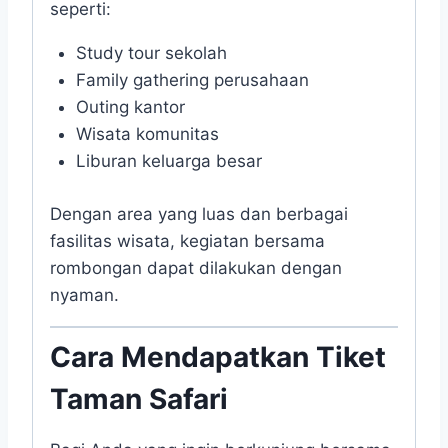
seperti:
Study tour sekolah
Family gathering perusahaan
Outing kantor
Wisata komunitas
Liburan keluarga besar
Dengan area yang luas dan berbagai
fasilitas wisata, kegiatan bersama
rombongan dapat dilakukan dengan
nyaman.
Cara Mendapatkan Tiket
Taman Safari