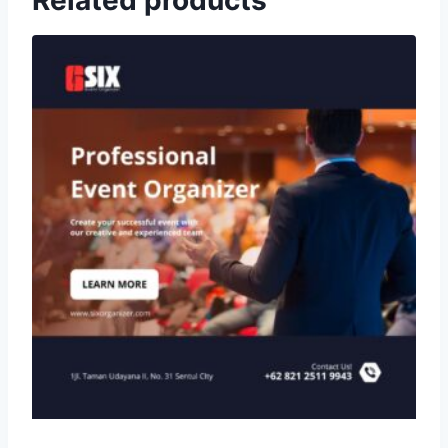
Related products