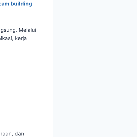
eam building
ngsung. Melalui
kasi, kerja
ahaan, dan