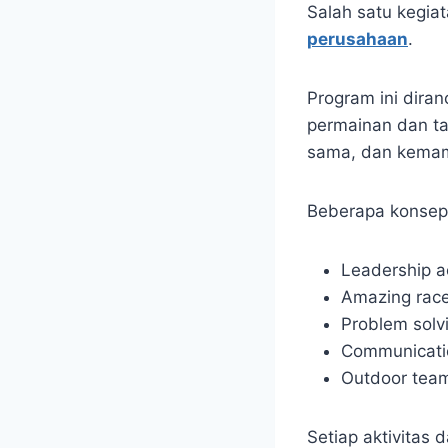
Salah satu kegia
perusahaan
.
Program ini dira
permainan dan ta
sama, dan kemam
Beberapa konsep 
Leadership ac
Amazing rac
Problem solv
Communicati
Outdoor team
Setiap aktivitas