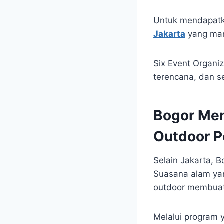
Untuk mendapatk
Jakarta
yang mam
Six Event Organi
terencana, dan s
Bogor Menj
Outdoor P
Selain Jakarta, B
Suasana alam yang
outdoor membuat B
Melalui program 