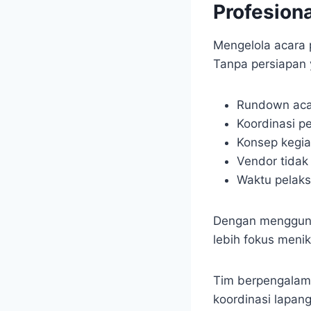
Profesion
Mengelola acara 
Tanpa persiapan y
Rundown acar
Koordinasi p
Konsep kegia
Vendor tidak
Waktu pelaks
Dengan menggu
lebih fokus meni
Tim berpengalama
koordinasi lapan