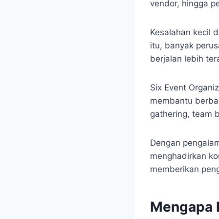
vendor, hingga p
Kesalahan kecil 
itu, banyak peru
berjalan lebih te
Six Event Organi
membantu berbaga
gathering, team b
Dengan pengalama
menghadirkan kon
memberikan penga
Mengapa 