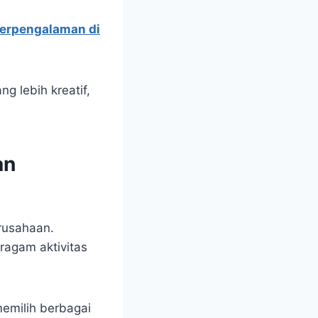
berpengalaman di
 lebih kreatif,
an
erusahaan.
ragam aktivitas
memilih berbagai