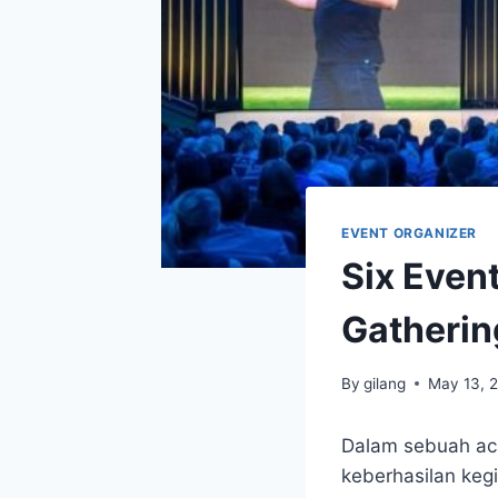
EVENT ORGANIZER
Six Even
Gatherin
By
gilang
May 13, 
Dalam sebuah aca
keberhasilan keg