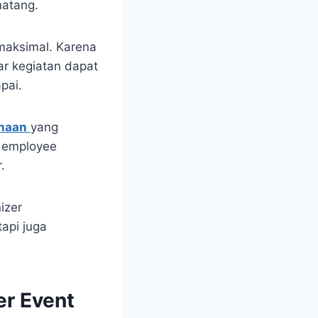
matang.
maksimal. Karena
ar kegiatan dapat
pai.
ahaan
yang
, employee
.
izer
api juga
r Event